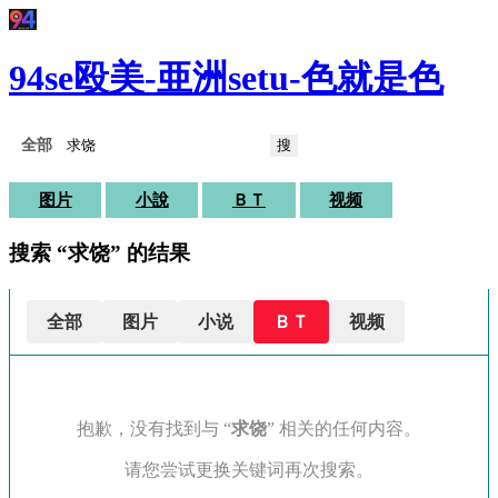
94se殴美-亜洲setu-色就是色
搜
图片
小說
ＢＴ
视频
搜索 “求饶” 的结果
全部
图片
小说
ＢＴ
视频
抱歉，没有找到与 “
求饶
” 相关的任何内容。
请您尝试更换关键词再次搜索。